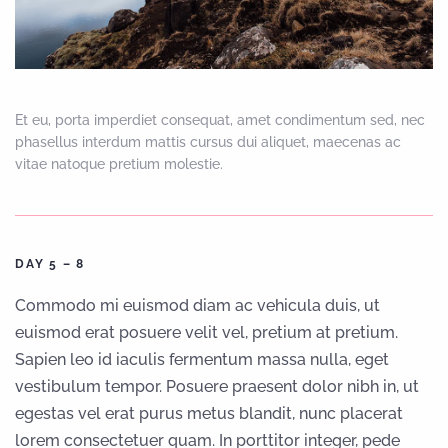
Et eu, porta imperdiet consequat, amet condimentum sed, nec
phasellus interdum mattis cursus dui aliquet, maecenas ac
vitae natoque pretium molestie.
DAY 5 – 8
Commodo mi euismod diam ac vehicula duis, ut
euismod erat posuere velit vel, pretium at pretium.
Sapien leo id iaculis fermentum massa nulla, eget
vestibulum tempor. Posuere praesent dolor nibh in, ut
egestas vel erat purus metus blandit, nunc placerat
lorem consectetuer quam. In porttitor integer, pede