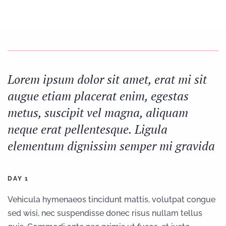
Editorial Design
Web and Multimedia Design
e-Marketing
Web Casting
Lorem ipsum dolor sit amet, erat mi sit
Creative Consulting
augue etiam placerat enim, egestas
Packaging Design
metus, suscipit vel magna, aliquam
Animation and Motion Graphics
Printing services
neque erat pellentesque. Ligula
Clients
elementum dignissim semper mi gravida
Contacts
DAY 1
DMG Blog
Vehicula hymenaeos tincidunt mattis, volutpat congue
sed wisi, nec suspendisse donec risus nullam tellus