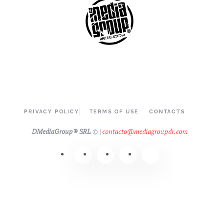
PRIVACY POLICY
TERMS OF USE
CONTACTS
DMediaGroup® SRL
©
|
contacto@mediagroupdr.com